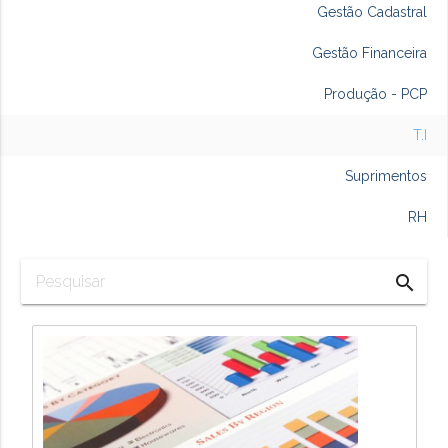
Gestão Cadastral
Gestão Financeira
Produção - PCP
T.I
Suprimentos
RH
search