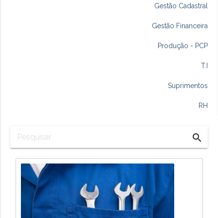
Gestão Cadastral
Gestão Financeira
Produção - PCP
T.I
Suprimentos
RH
search