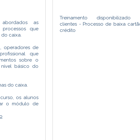
Treinamento disponibilizado 
 abordados as
clientes - Processo de baixa cart
os processos que
crédito
 do caixa.
xa, operadores de
rofissional que
imentos sobre o
nível básico do
as do caixa.
curso, os alunos
izar o módulo de
o