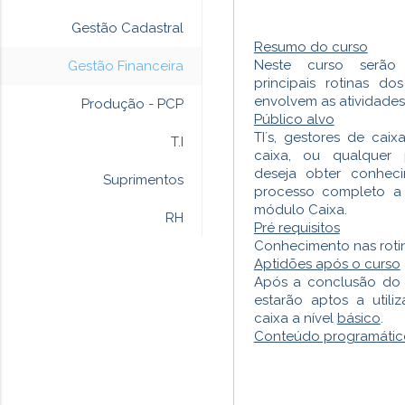
Gestão Cadastral
Resumo do curso
Neste curso serão
Gestão Financeira
principais rotinas d
envolvem as atividades
Produção - PCP
Público alvo
TI´s, gestores de cai
T.I
caixa, ou qualquer p
deseja obter conhec
Suprimentos
processo completo a 
módulo Caixa.
RH
Pré requisitos
Conhecimento nas rotin
Aptidões após o curso
Após a conclusão do 
estarão aptos a util
caixa a nível
básico
.
Conteúdo programátic